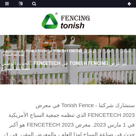
مسكن
أخبار
تم عرض TONISH FENCING في FENCETECH ، الحدث الوطني
لصناعة السياج
تم عرض TONISH FENCING في FENCETECH ، الحدث الوطني
لصناعة السياج
ستشارك شركتنا - Tonish Fence في معرض
FENCETECH 2023 الذي تنظمه جمعية السياج الأمريكية
في 1 مارس 2023. معرض FENCETECH 2023 هو أكبر
حدث في صناعة السياج لهذا العام ، والمعرض المقرر في 1-